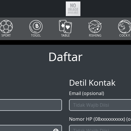
SPORT
TOGEL
TABLE
FISHING
COCK F.
Daftar
Detil Kontak
Email (opsional)
Nomor HP (08xxxxxxxxxx) (o